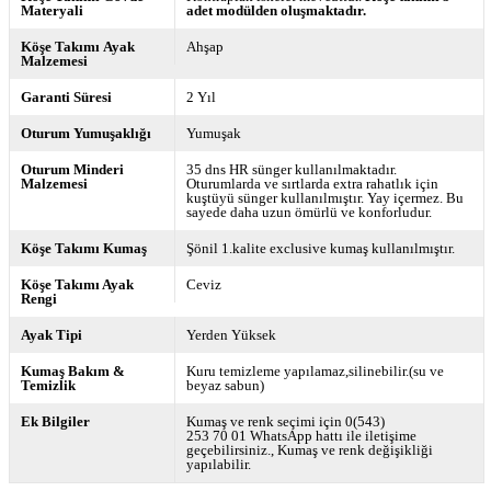
Materyali
adet modülden oluşmaktadır.
Köşe Takımı Ayak
Ahşap
Malzemesi
Garanti Süresi
2 Yıl
Oturum Yumuşaklığı
Yumuşak
Oturum Minderi
35 dns HR sünger kullanılmaktadır.
Malzemesi
Oturumlarda ve sırtlarda extra rahatlık için
kuştüyü sünger kullanılmıştır. Yay içermez. Bu
sayede daha uzun ömürlü ve konforludur.
Köşe Takımı Kumaş
Şönil 1.kalite exclusive kumaş kullanılmıştır.
Köşe Takımı Ayak
Ceviz
Rengi
Ayak Tipi
Yerden Yüksek
Kumaş Bakım &
Kuru temizleme yapılamaz,silinebilir.(su ve
Temizlik
beyaz sabun)
Ek Bilgiler
Kumaş ve renk seçimi için 0(543)
253 70 01 WhatsApp hattı ile iletişime
geçebilirsiniz.
Kumaş ve renk değişikliği
yapılabilir.