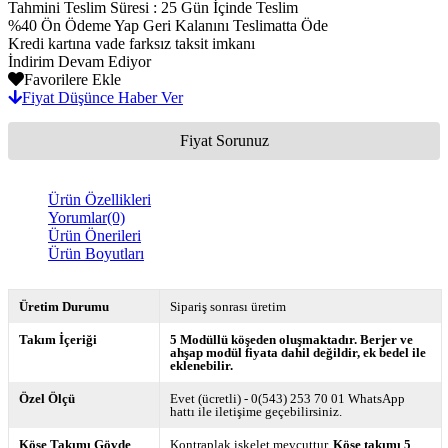
Tahmini Teslim Süresi
:
25 Gün İçinde Teslim
%40 Ön Ödeme Yap Geri Kalanını Teslimatta Öde
Kredi kartına vade farksız taksit imkanı
İndirim Devam Ediyor
Favorilere Ekle
Fiyat Düşünce Haber Ver
Fiyat Sorunuz
Ürün Özellikleri
Yorumlar
(0)
Ürün Önerileri
Ürün Boyutları
Üretim Durumu
Sipariş sonrası üretim
Takım İçeriği
5 Modüllü köşeden oluşmaktadır. Berjer ve
ahşap modül fiyata dahil değildir, ek bedel ile
eklenebilir.
Özel Ölçü
Evet (ücretli) - 0(543) 253 70 01 WhatsApp
hattı ile iletişime geçebilirsiniz.
Köşe Takımı Gövde
Kontraplak iskelet mevcuttur.
Köşe takımı 5