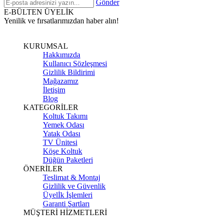
Gönder
E-BÜLTEN ÜYELİK
Yenilik ve fırsatlarımızdan haber alın!
KURUMSAL
Hakkımızda
Kullanıcı Sözleşmesi
Gizlilik Bildirimi
Mağazamız
İletişim
Blog
KATEGORİLER
Koltuk Takımı
Yemek Odası
Yatak Odası
TV Ünitesi
Köşe Koltuk
Düğün Paketleri
ÖNERİLER
Teslimat & Montaj
Gizlilik ve Güvenlik
Üyelİk İşlemleri
Garanti Şartları
MÜŞTERİ HİZMETLERİ