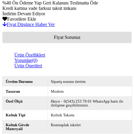
%40 Ön Ödeme Yap Geri Kalanını Teslimatta Öde
Kredi kartına vade farksız taksit imkanı
İndirim Devam Ediyor
Favorilere Ekle
Fiyat Düşünce Haber Ver
Fiyat Sorunuz
Ürün Özellikleri
Yorumlar
(0)
Ürün Önerileri
Üretim Durumu
Sipariş sonrası üretim
Tasarım
Modern
Özel Ölçü
Hayır - 0(543) 253 70 01 WhatsApp hattı ile
iletişime geçebilirsiniz.
Koltuk Tipi
Koltuk Takımı
Koltuk Gövde
Kontraplak iskelet
Materyali