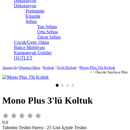
Dekorasyon
Dekorasyon
Portmanto
Kitaplık
Sehpa
Yan Sehpa
Orta Sehpa
Zigon Sehpa
Çocuk/Genç Odası
Bahçe Mobilyası
Kampanyalı Ürünler
OUTLET
Anasayfa
>
Oturma Odası
>
Koltuk
>
Üçlü Koltuk
>
Mono Plus 3'lü Koltuk
< < Önceki Sayfaya Dön
Mono Plus 3'lü Koltuk
0.0
Tahmini Teslim Süresi
:
25 Gün İçinde Teslim