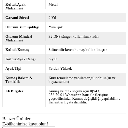
Koltuk Ayak
Metal
Malzemesi
Garanti Süresi
2 Yıl
Oturum Yumuşaklığı
Yumuşak
Oturum Minderi
32 DNS sünger kullanılmaktadır.
Malzemesi
Koltuk Kumaş
Silinebilir keten kumaş kullanılmıştır.
Koltuk Ayak Rengi
Siyah
Ayak Tipi
Yerden Yüksek
Kumaş Bakım &
Kuru temizleme yapılamaz,silinebilir.(su ve
Temizlik
beyaz sabun)
Ek Bilgiler
Kumaş ve renk seçimi için 0(543)
253 70 01 WhatsApp hattı ile iletişime
geçebilirsiniz.
Kumaş değişikliği yapılabilir.
Kırlentler fiyata dahildir.
Benzer Ürünler
E-bültenimize kayıt olun!