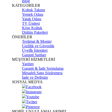
Blog
KATEGORİLER
Koltuk Takımı
Yemek Odası
Yatak Odası
TV Ünitesi
Köşe Koltuk
Düğün Paketleri
ÖNERİLER
Teslimat & Montaj
Gizlilik ve Güvenlik
Üyelİk İşlemleri
Garanti Şartları
MÜŞTERİ HİZMETLERİ
Yardım
Garanti & İade Sorgulama
Mesafeli Satış Sözleşmesi
İade ve Değişim
SOSYAL MEDYA
Facebook
Instagram
Youtube
Twitter
Pinterest
MOBİL UYGULAMALARIMIZ