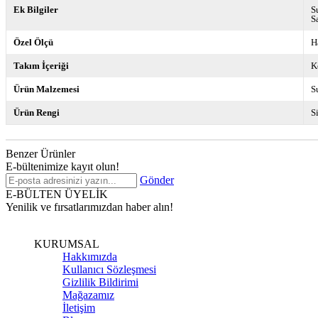
Ek Bilgiler
S
S
Özel Ölçü
H
Takım İçeriği
K
Ürün Malzemesi
S
Ürün Rengi
S
Benzer Ürünler
E-bültenimize kayıt olun!
Gönder
E-BÜLTEN ÜYELİK
Yenilik ve fırsatlarımızdan haber alın!
KURUMSAL
Hakkımızda
Kullanıcı Sözleşmesi
Gizlilik Bildirimi
Mağazamız
İletişim