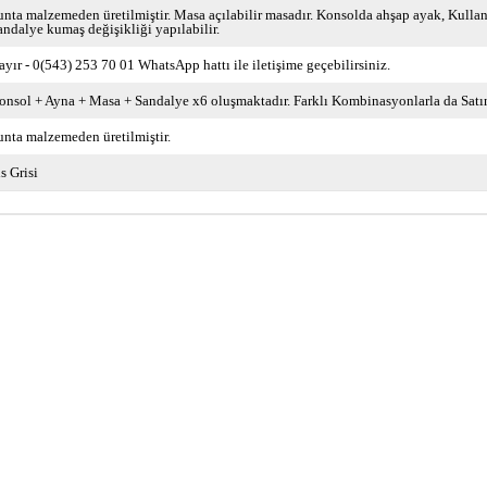
unta malzemeden üretilmiştir. Masa açılabilir masadır. Konsolda ahşap ayak
Kullan
andalye kumaş değişikliği yapılabilir.
ayır - 0(543) 253 70 01 WhatsApp hattı ile iletişime geçebilirsiniz.
onsol + Ayna + Masa + Sandalye x6 oluşmaktadır. Farklı Kombinasyonlarla da Satın 
unta malzemeden üretilmiştir.
is Grisi