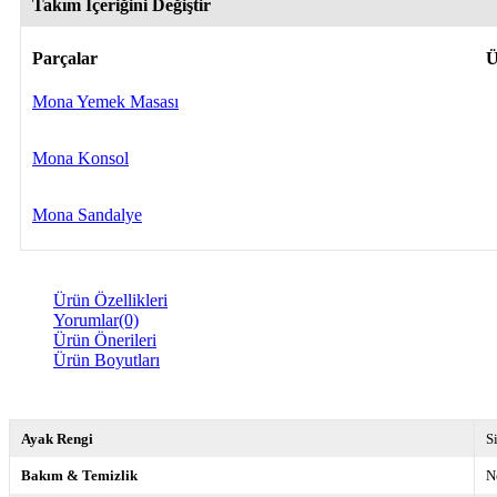
Takım İçeriğini Değiştir
Parçalar
Ü
Mona Yemek Masası
Mona Konsol
Mona Sandalye
Ürün Özellikleri
Yorumlar
(0)
Ürün Önerileri
Ürün Boyutları
Ayak Rengi
S
Bakım & Temizlik
N