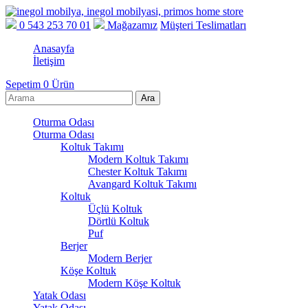
0 543 253 70 01
Mağazamız
Müşteri Teslimatları
Anasayfa
İletişim
Sepetim
0
Ürün
Oturma Odası
Oturma Odası
Koltuk Takımı
Modern Koltuk Takımı
Chester Koltuk Takımı
Avangard Koltuk Takımı
Koltuk
Üçlü Koltuk
Dörtlü Koltuk
Puf
Berjer
Modern Berjer
Köşe Koltuk
Modern Köşe Koltuk
Yatak Odası
Yatak Odası