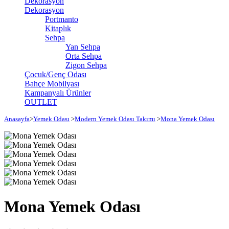
Dekorasyon
Dekorasyon
Portmanto
Kitaplık
Sehpa
Yan Sehpa
Orta Sehpa
Zigon Sehpa
Çocuk/Genç Odası
Bahçe Mobilyası
Kampanyalı Ürünler
OUTLET
Anasayfa
>
Yemek Odası
>
Modern Yemek Odası Takımı
>
Mona Yemek Odası
Mona Yemek Odası