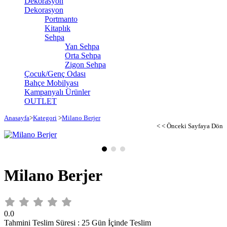
Dekorasyon
Dekorasyon
Portmanto
Kitaplık
Sehpa
Yan Sehpa
Orta Sehpa
Zigon Sehpa
Çocuk/Genç Odası
Bahçe Mobilyası
Kampanyalı Ürünler
OUTLET
Anasayfa
>
Kategori
>
Milano Berjer
< < Önceki Sayfaya Dön
Milano Berjer
0.0
Tahmini Teslim Süresi
:
25 Gün İçinde Teslim