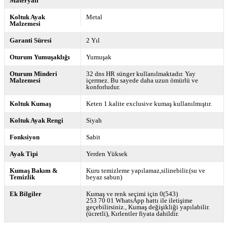
Materyali
Koltuk Ayak
Metal
Malzemesi
Garanti Süresi
2 Yıl
Oturum Yumuşaklığı
Yumuşak
Oturum Minderi
32 dns HR sünger kullanılmaktadır. Yay
Malzemesi
içermez. Bu sayede daha uzun ömürlü ve
konforludur.
Koltuk Kumaş
Keten 1.kalite exclusive kumaş kullanılmıştır.
Koltuk Ayak Rengi
Siyah
Fonksiyon
Sabit
Ayak Tipi
Yerden Yüksek
Kumaş Bakım &
Kuru temizleme yapılamaz,silinebilir.(su ve
Temizlik
beyaz sabun)
Ek Bilgiler
Kumaş ve renk seçimi için 0(543)
253 70 01 WhatsApp hattı ile iletişime
geçebilirsiniz.
Kumaş değişikliği yapılabilir.
(ücretli)
Kırlentler fiyata dahildir.