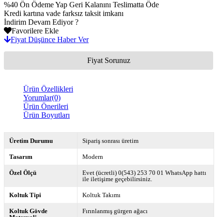
%40 Ön Ödeme Yap Geri Kalanını Teslimatta Öde
Kredi kartına vade farksız taksit imkanı
İndirim Devam Ediyor ?
Favorilere Ekle
Fiyat Düşünce Haber Ver
Fiyat Sorunuz
Ürün Özellikleri
Yorumlar
(0)
Ürün Önerileri
Ürün Boyutları
Üretim Durumu
Sipariş sonrası üretim
Tasarım
Modern
Özel Ölçü
Evet (ücretli) 0(543) 253 70 01 WhatsApp hattı
ile iletişime geçebilirsiniz.
Koltuk Tipi
Koltuk Takımı
Koltuk Gövde
Fırınlanmış gürgen ağacı