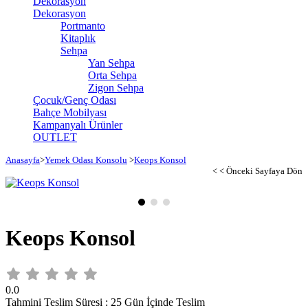
Dekorasyon
Dekorasyon
Portmanto
Kitaplık
Sehpa
Yan Sehpa
Orta Sehpa
Zigon Sehpa
Çocuk/Genç Odası
Bahçe Mobilyası
Kampanyalı Ürünler
OUTLET
Anasayfa
>
Yemek Odası Konsolu
>
Keops Konsol
< < Önceki Sayfaya Dön
Keops Konsol
0.0
Tahmini Teslim Süresi
:
25 Gün İçinde Teslim