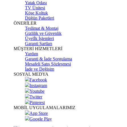
Yatak Odası
TV Ünitesi
Köşe Koltuk
Düğün Paketleri
ÖNERİLER
Teslimat & Montaj
Gizlilik ve Güvenlik
Üyelİk İşlemleri
Garanti Şartları
MÜŞTERİ HİZMETLERİ
Yardım
Garanti & İade Sorgulama
Mesafeli Satış Sözleşmesi
İade ve Değişim
SOSYAL MEDYA
Facebook
Instagram
Youtube
Twitter
Pinterest
MOBİL UYGULAMALARIMIZ
App Store
Google Play