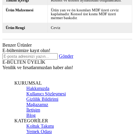
Takım İçeriği
Konsol ve konsol aynasından oluşmaktadır.
Ürün Malzemesi
Ürün yan ve ön kısımları MDF üzeri ceviz
kaplamadır. Konsol üst kısmı MDF üzeri
mermer baskıdır.
Ürün Rengi
Ceviz
Benzer Ürünler
E-bültenimize kayıt olun!
Gönder
E-BÜLTEN ÜYELİK
Yenilik ve fırsatlarımızdan haber alın!
KURUMSAL
Hakkımızda
Kullanıcı Sözleşmesi
Gizlilik Bildirimi
Mağazamız
İletişim
Blog
KATEGORİLER
Koltuk Takımı
Yemek Odası