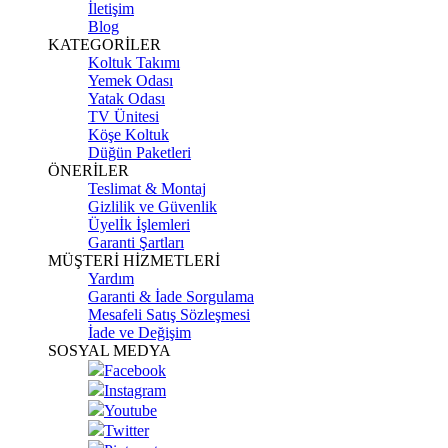
İletişim
Blog
KATEGORİLER
Koltuk Takımı
Yemek Odası
Yatak Odası
TV Ünitesi
Köşe Koltuk
Düğün Paketleri
ÖNERİLER
Teslimat & Montaj
Gizlilik ve Güvenlik
Üyelİk İşlemleri
Garanti Şartları
MÜŞTERİ HİZMETLERİ
Yardım
Garanti & İade Sorgulama
Mesafeli Satış Sözleşmesi
İade ve Değişim
SOSYAL MEDYA
Facebook
Instagram
Youtube
Twitter