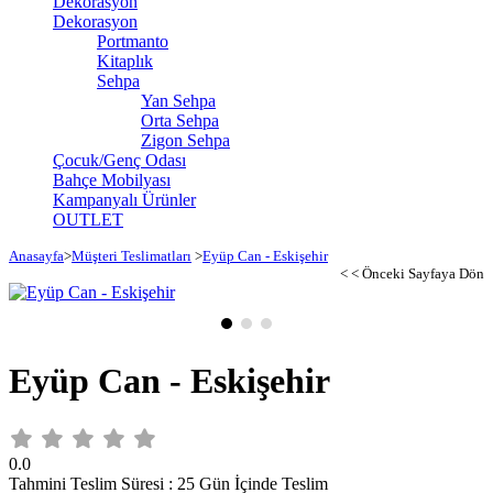
Dekorasyon
Dekorasyon
Portmanto
Kitaplık
Sehpa
Yan Sehpa
Orta Sehpa
Zigon Sehpa
Çocuk/Genç Odası
Bahçe Mobilyası
Kampanyalı Ürünler
OUTLET
Anasayfa
>
Müşteri Teslimatları
>
Eyüp Can - Eskişehir
< < Önceki Sayfaya Dön
Eyüp Can - Eskişehir
0.0
Tahmini Teslim Süresi
:
25 Gün İçinde Teslim