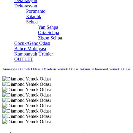
Dekorasyon
Dekorasyon
Portmanto
Kitaplık
Sehpa
Yan Sehpa
Orta Sehpa
Zigon Sehpa
Çocuk/Genç Odası
Bahçe Mobilyası
Kampanyalı Ürünler
OUTLET
Anasayfa
>
Yemek Odası
>
Modern Yemek Odası Takımı
>
Diamond Yemek Odası