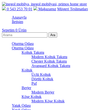
0 543 253 70 01
Mağazamız
Müşteri Teslimatları
Anasayfa
İletişim
Sepetim
0
Ürün
Oturma Odası
Oturma Odası
Koltuk Takımı
Modern Koltuk Takımı
Chester Koltuk Takımı
Avangard Koltuk Takımı
Koltuk
Üçlü Koltuk
Dörtlü Koltuk
Puf
Berjer
Modern Berjer
Köşe Koltuk
Modern Köşe Koltuk
Yatak Odası
Yatak Odası