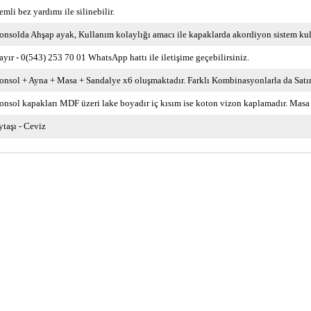
emli bez yardımı ile silinebilir.
onsolda Ahşap ayak
Kullanım kolaylığı amacı ile kapaklarda akordiyon sistem kull
ayır - 0(543) 253 70 01 WhatsApp hattı ile iletişime geçebilirsiniz.
onsol + Ayna + Masa + Sandalye x6 oluşmaktadır. Farklı Kombinasyonlarla da Satın 
onsol kapakları MDF üzeri lake boyadır iç kısım ise koton vizon kaplamadır. Masa
ytaşı - Ceviz