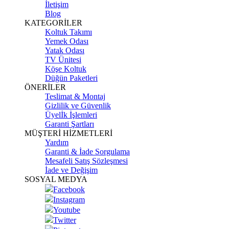
İletişim
Blog
KATEGORİLER
Koltuk Takımı
Yemek Odası
Yatak Odası
TV Ünitesi
Köşe Koltuk
Düğün Paketleri
ÖNERİLER
Teslimat & Montaj
Gizlilik ve Güvenlik
Üyelİk İşlemleri
Garanti Şartları
MÜŞTERİ HİZMETLERİ
Yardım
Garanti & İade Sorgulama
Mesafeli Satış Sözleşmesi
İade ve Değişim
SOSYAL MEDYA
Facebook
Instagram
Youtube
Twitter