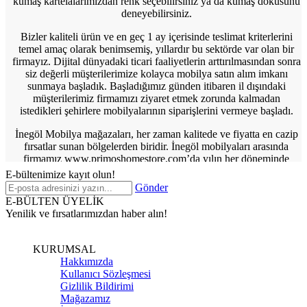
kumaş kartelalarımızdan renk seçebilirsiniz ya da kumaş dokusunu
deneyebilirsiniz.
Bizler kaliteli ürün ve en geç 1 ay içerisinde teslimat kriterlerini
temel amaç olarak benimsemiş, yıllardır bu sektörde var olan bir
firmayız. Dijital dünyadaki ticari faaliyetlerin arttırılmasından sonra
siz değerli müşterilerimize kolayca mobilya satın alım imkanı
sunmaya başladık. Başladığımız günden itibaren il dışındaki
müşterilerimiz firmamızı ziyaret etmek zorunda kalmadan
istedikleri şehirlere mobilyalarının siparişlerini vermeye başladı.
İnegöl Mobilya mağazaları, her zaman kalitede ve fiyatta en cazip
fırsatlar sunan bölgelerden biridir. İnegöl mobilyaları arasında
firmamız www.primoshomestore.com’da yılın her döneminde
uygun fiyatlı kampanyalı ürünlerini müşterilerine sunmaktadır.
E-bültenimize kayıt olun!
Çoklu yapılan alışverişlerde indirimli fiyat politikamız sayesinde
Gönder
müşterilerimiz evini en baştan düzenleme fırsatına sahip oluyor.
E-BÜLTEN ÜYELİK
Rengarenk desenli
koltuk takımları
, kullanışlı ve uzun ömürlü
Yenilik ve fırsatlarımızdan haber alın!
yemek odası takımları
, rahat bir uyku çekeceğiniz
yatak odası
takımları
ve daha yüzlerce ürün seçeneğiyle birlikte
www.primoshomestore.com sizlere kaliteyi uygun fiyata önünüze
KURUMSAL
seriyor.
Hakkımızda
Kullanıcı Sözleşmesi
Sizler de ister internet sitemizden en beğendiğiniz ürünlerin
Gizlilik Bildirimi
siparişini verebilir, ister mağazamıza gelerek ürünleri yakından
Mağazamız
inceleme fırsatına sahip olabilirsiniz.